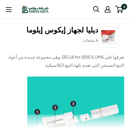
تجاوز
0
Shishabox
لى
JO
لمحتوى
ديليا لجهاز إيكوس إيلوما
4 ‏منتجات
تعرفوا على DELIA for IQOS ILUMA، وهي مجموعة جديدة من أعواد
التبغ المسخن التي تقدم نكهة التبغ الكلاسيكية