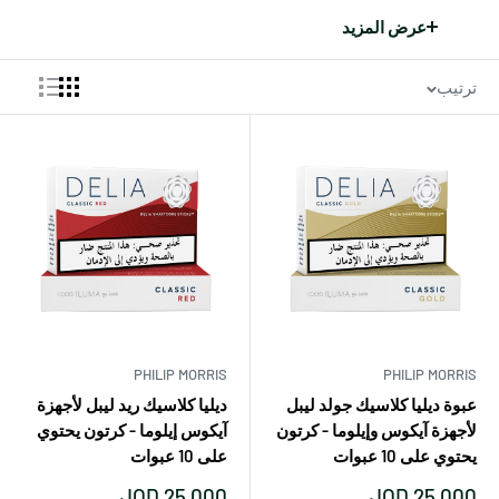
عرض المزيد
ترتيب
1. الإغلاق
بفضل تصميمها المحكم، تبقى الحافظة نظيفة وخالية من بقايا التبغ
بعد الاستخدام. كما أنها تسهل إدخال عود التبغ وإخراجه.
2. عنصر التسخين
تم طلاء عنصر التسخين المبتكر بالفولاذ المقاوم للصدأ وهو موجود
PHILIP MORRIS
PHILIP MORRIS
داخل عود التبغ، حيث يقوم بتسخين التبغ بلطف.
عبوة ديليا كلاسيك جولد ليبل
ديليا كلاسيك ريد ليبل لأجهزة
لأجهزة آيكوس وإيلوما - كرتون
آيكوس إيلوما - كرتون يحتوي
يحتوي على 10 عبوات
على 10 عبوات
3. قناة مجوفة
تضمن القناة المجوفة تدفق الكمية المناسبة من بخار التبغ عبر عود
‏السعر
‏السعر
JOD 25.000
JOD 25.000