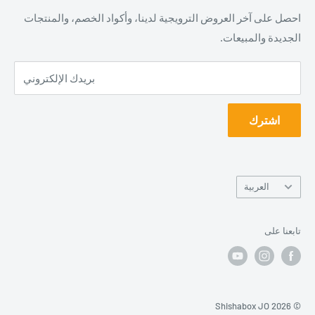
مسجلة حسب الأصول في الأردن.
نبذة عنا
احصل على آخر العروض الترويجية لدينا، وأكواد الخصم، والمنتجات
تواصل معنا
الجديدة والمبيعات.
شيشة بوكس كلوب هو فرع من شركة فوكسات المعروفة باسمها
انضم الينا
"مؤسسة العمل الالكتروني". مسجل في الأردن.
‏بريدك الإلكتروني
‏اشترك
‏اللغة
العربية
‏تابعنا على
© 2026 Shishabox JO